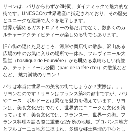
リヨンは、パリからわずか2時間、ダイナミックで魅力的な
街です。UNESCOの世界遺産に指定されており、その歴史
とユニークな建築で人々を魅了します。
世界が認めるガストロノミーの都だけでなく、数多くのカ
ルチャーアクティビティーが楽しめる街でもあります。
旧市街の隠れた見どころ、河岸や商店街の散歩、沢山ある
広場の中のお気に入りの場所で一休み、フルヴィエール大
聖堂（basilique de Fourvière）から眺める素晴らしい街並
み、テット・ドール公園（parc de la tête d’or）の散策など
など、 魅力満載のリヨン！
パリは本当に世界一の美食の街でしょうか？実際は。。。
リヨンなのです！リヨンはフランス第3の都市ですが、パリ
やニース、ボルドーとは異なる魅力を備えています。リヨ
ンは、美食文化だけでなく、世界的にユニークな文化を誇
っています。美食文化では、フランス一、世界一の街。フ
ランス料理を語る際に重要な2か所の地域、プロバンス地方
とブルゴーニュ地方に挟まれ、多様な郷土料理の中心とし