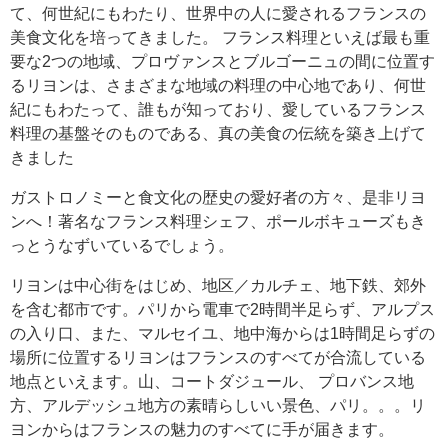
て、何世紀にもわたり、世界中の人に愛されるフランスの
美食文化を培ってきました。 フランス料理といえば最も重
要な2つの地域、プロヴァンスとブルゴーニュの間に位置す
るリヨンは、さまざまな地域の料理の中心地であり、何世
紀にもわたって、誰もが知っており、愛しているフランス
料理の基盤そのものである、真の美食の伝統を築き上げて
きました
ガストロノミーと食文化の歴史の愛好者の方々、是非リヨ
ンへ！著名なフランス料理シェフ、ポールボキューズもき
っとうなずいているでしょう。
リヨンは中心街をはじめ、地区／カルチェ、地下鉄、郊外
を含む都市です。パリから電車で2時間半足らず、アルプス
の入り口、また、マルセイユ、地中海からは1時間足らずの
場所に位置するリヨンはフランスのすべてが合流している
地点といえます。山、コートダジュール、 プロバンス地
方、アルデッシュ地方の素晴らしいい景色、パリ。。。リ
ヨンからはフランスの魅力のすべてに手が届きます。